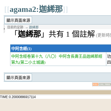
[[
agama2:迦絺那
]]
目前的足跡:
→
迦絺那
「
迦絺那
」共有 1 個註解
(更新時間 
中阿含經(1)
中阿含經卷第十九
（八〇）中阿含長壽王品迦絺那經
功
第九(第二小土城誦)
TIME:0.20000886917114