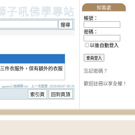
知客處
獅子吼佛學專站
帳號：
密碼：
以後自動登入
三件衣服外，保有額外的衣服
忘記密碼？
歡迎註冊以享全權！
agama2/迦絺那.txt · 上一次變更: 2026/08/07 00:35