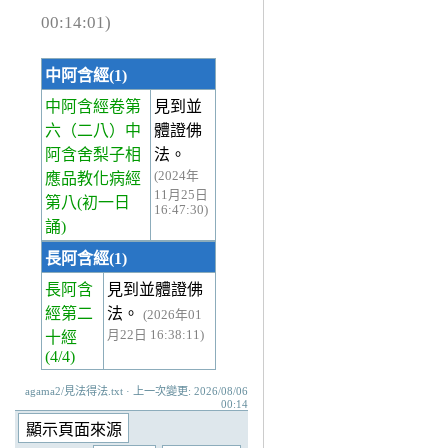
00:14:01)
中阿含經(1)
中阿含經卷第
見到並
六
（二八）中
體證佛
阿含舍梨子相
法。
(2024年
應品教化病經
11月25日
第八(初一日
16:47:30)
誦)
長阿含經(1)
長阿含
見到並體證佛
經第二
法。
(2026年01
月22日 16:38:11)
十經
(4/4)
agama2/見法得法.txt · 上一次變更: 2026/08/06
00:14