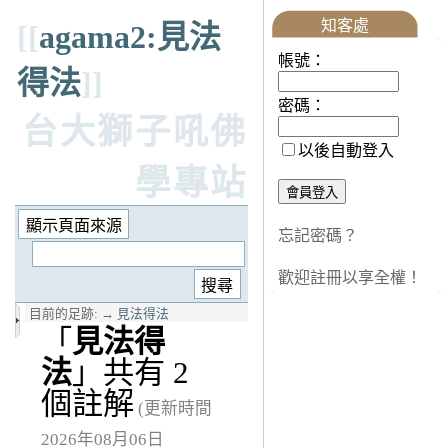
知客處
[[
agama2:見法
帳號：
得法
]]
密碼：
台大獅子吼佛
以後自動登入
學專站
忘記密碼？
歡迎註冊以享全權！
目前的足跡:
→
見法得法
「
見法得
法
」共有 2
個註解
(更新時間
2026年08月06日