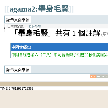
[[
agama2:舉身毛豎
]]
目前的足跡:
→
舉身毛豎
「
舉身毛豎
」共有 1 個註解
(更新
中阿含經(1)
中阿含經卷第六
（二八）中阿含舍梨子相應品教化病經第八
TIME:2.7612931728363