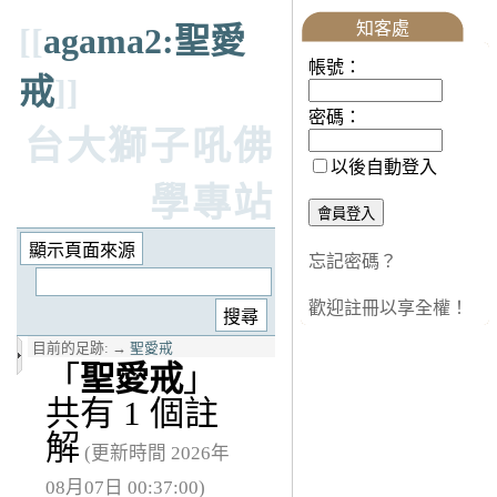
知客處
[[
agama2:聖愛
帳號：
戒
]]
密碼：
台大獅子吼佛
以後自動登入
學專站
忘記密碼？
歡迎註冊以享全權！
目前的足跡:
→
聖愛戒
「
聖愛戒
」
共有 1 個註
解
(更新時間 2026年
08月07日 00:37:00)