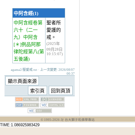
中阿含經(1)
中阿含經卷第
聖者所
六十
（二一
愛護的
九）中阿含
戒。
(2025年
[＊]例品阿那
09月28日
律陀經第八(第
10:15:07)
五後誦)
agama2/聖愛戒.txt · 上一次變更: 2026/08/07
00:37
© 1995-
2026
卍 台大獅子吼佛學專站
TIME:1.086925983429