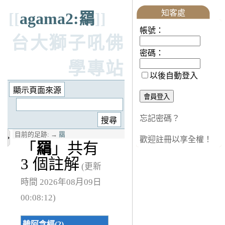
知客處
[[
agama2:羂
]]
帳號：
台大獅子吼佛
密碼：
學專站
以後自動登入
忘記密碼？
目前的足跡:
→
羂
歡迎註冊以享全權！
「
羂
」共有
3 個註解
(更新
時間 2026年08月09日
00:08:12)
雜阿含經(2)