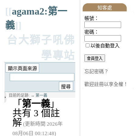
知客處
[[
agama2:第一
帳號：
義
]]
密碼：
台大獅子吼佛
以後自動登入
學專站
忘記密碼？
歡迎註冊以享全權！
目前的足跡:
→
第一義
「
第一義
」
共有 3 個註
解
(更新時間 2026年
08月06日 00:12:48)