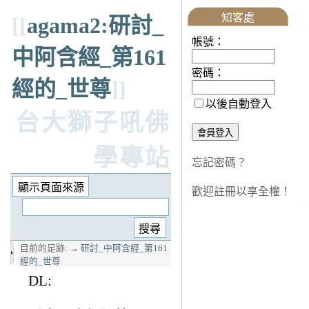
知客處
[[
agama2:研討_
帳號：
中阿含經_第161
密碼：
經的_世尊
]]
以後自動登入
台大獅子吼佛
學專站
忘記密碼？
歡迎註冊以享全權！
目前的足跡:
→
研討_中阿含經_第161
經的_世尊
DL: