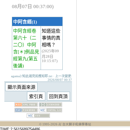
08月07日 00:37:00)
中阿含經(1)
中阿含經卷
知道這些
第六十
（二
事情的真
二〇）中阿
相嗎？
(2025年09
含[＊]例品見
月28日
經第九(第五
10:15:07)
後誦)
agama2/知此諸見如應知耶.txt · 上一次變更:
2026/08/07 00:37
© 1995-
2026
卍 台大獅子吼佛學專站
TIME:2.5615689754486