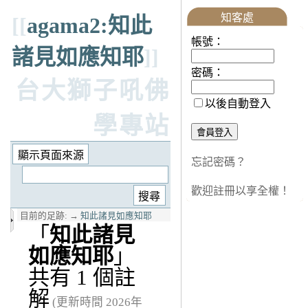
知客處
[[
agama2:知此
帳號：
諸見如應知耶
]]
密碼：
台大獅子吼佛
以後自動登入
學專站
忘記密碼？
歡迎註冊以享全權！
目前的足跡:
→
知此諸見如應知耶
「
知此諸見
如應知耶
」
共有 1 個註
解
(更新時間 2026年