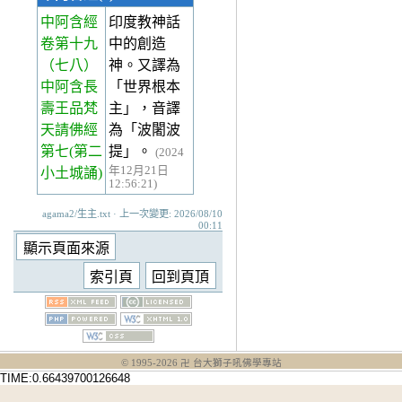
中阿含經
印度教神話
卷第十九
中的創造
（七八）
神。又譯為
中阿含長
「世界根本
壽王品梵
主」，音譯
天請佛經
為「波闍波
第七(第二
提」。
(2024
年12月21日
小土城誦)
12:56:21)
agama2/生主.txt · 上一次變更: 2026/08/10
00:11
© 1995-
2026
卍 台大獅子吼佛學專站
TIME:0.66439700126648