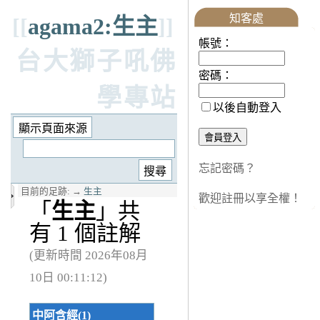
知客處
[[
agama2:生主
]]
帳號：
台大獅子吼佛
密碼：
學專站
以後自動登入
忘記密碼？
目前的足跡:
→
生主
歡迎註冊以享全權！
「
生主
」共
有 1 個註解
(更新時間 2026年08月
10日 00:11:12)
中阿含經(1)