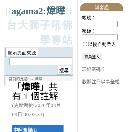
知客處
[[
agama2:煒曄
]]
帳號：
台大獅子吼佛
密碼：
學專站
以後自動登入
忘記密碼？
目前的足跡:
→
煒曄
歡迎註冊以享全權！
「
煒曄
」共
有 1 個註解
(更新時間 2026年08月
09日 00:07:33)
中阿含經(1)