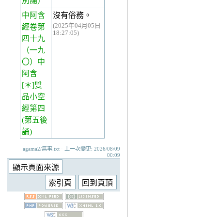
別誦)
中阿含
沒有俗務。
(2025年04月05日
經卷第
18:27:05)
四十九
（一九
〇）中
阿含
[＊]雙
品小空
經第四
(第五後
誦)
agama2/無事.txt · 上一次變更: 2026/08/09
00:09