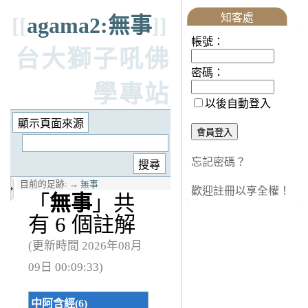
知客處
[[
agama2:無事
]]
帳號：
台大獅子吼佛
密碼：
學專站
以後自動登入
忘記密碼？
目前的足跡:
→
無事
歡迎註冊以享全權！
「
無事
」共
有 6 個註解
(更新時間 2026年08月
09日 00:09:33)
中阿含經(6)