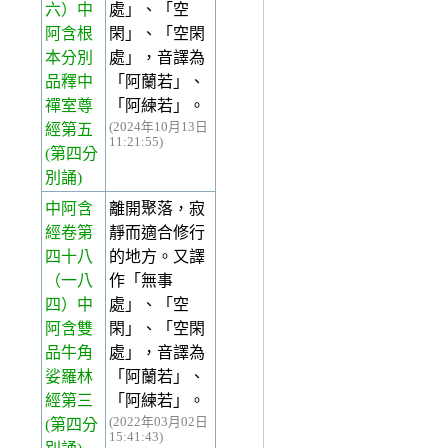
六）中
處」、「空
阿含根
閑」、「空閑
本分別
處」，音譯為
品釋中
「阿蘭若」、
禪室尊
「阿練若」。
(2024年10月13日
經第五
11:21:55)
(第四分
別誦)
中阿含
離開聚落，寂
經卷第
靜而適合修行
四十八
的地方。又譯
（一八
作「無事
四）中
處」、「空
阿含雙
閑」、「空閑
品牛角
處」，音譯為
娑羅林
「阿蘭若」、
經第三
「阿練若」。
(2022年03月02日
(第四分
15:41:43)