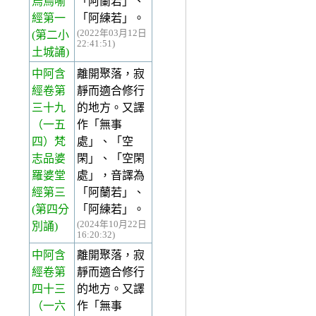
烏鳥喻
「阿蘭若」、
經第一
「阿練若」。
(2022年03月12日
(第二小
22:41:51)
土城誦)
中阿含
離開聚落，寂
經卷第
靜而適合修行
三十九
的地方。又譯
（一五
作「無事
四）梵
處」、「空
志品婆
閑」、「空閑
羅婆堂
處」，音譯為
經第三
「阿蘭若」、
(第四分
「阿練若」。
(2024年10月22日
別誦)
16:20:32)
中阿含
離開聚落，寂
經卷第
靜而適合修行
四十三
的地方。又譯
（一六
作「無事