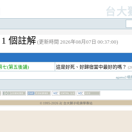
]
台大
 1 個註解
(更新時間 2026年08月07日 00:37:00)
七(第五後誦)
這是好死、好歸宿當中最好的嗎？
(
agama2/極
© 1995-
2026
卍 台大獅子吼佛學專站