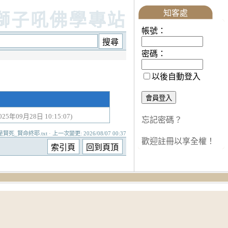
知客處
獅子吼佛學專站
帳號：
密碼：
以後自動登入
2025年09月28日 10:15:07)
忘記密碼？
是賢死_賢命終耶.txt · 上一次變更: 2026/08/07 00:37
歡迎註冊以享全權！