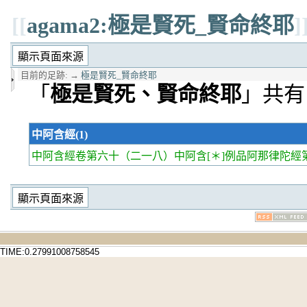
[[
agama2:極是賢死_賢命終耶
]
目前的足跡:
→
極是賢死_賢命終耶
「
極是賢死、賢命終耶
」共有
中阿含經(1)
中阿含經卷第六十
（二一八）中阿含[＊]例品阿那律陀經第
TIME:0.27991008758545