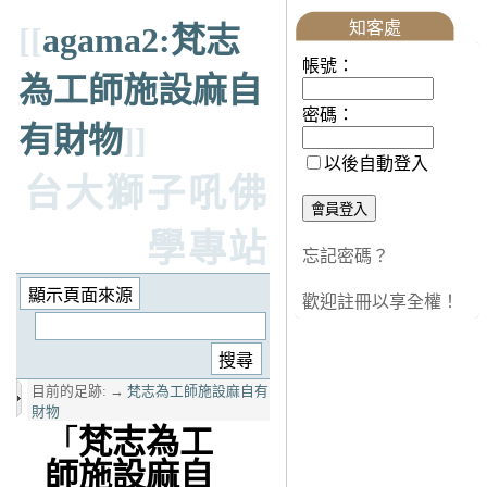
知客處
[[
agama2:梵志
帳號：
為工師施設麻自
密碼：
有財物
]]
以後自動登入
台大獅子吼佛
學專站
忘記密碼？
歡迎註冊以享全權！
目前的足跡:
→
梵志為工師施設麻自有
財物
「
梵志為工
師施設麻自