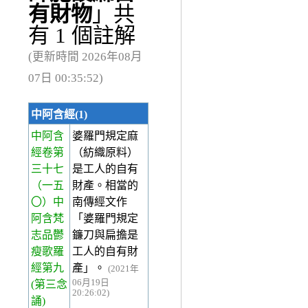
有財物
」共
有 1 個註解
(更新時間 2026年08月
07日 00:35:52)
中阿含經(1)
中阿含
婆羅門規定麻
經卷第
（紡織原料）
三十七
是工人的自有
（一五
財產。相當的
〇）中
南傳經文作
阿含梵
「婆羅門規定
志品鬱
鐮刀與扁擔是
瘦歌羅
工人的自有財
經第九
產」。
(2021年
06月19日
(第三念
20:26:02)
誦)