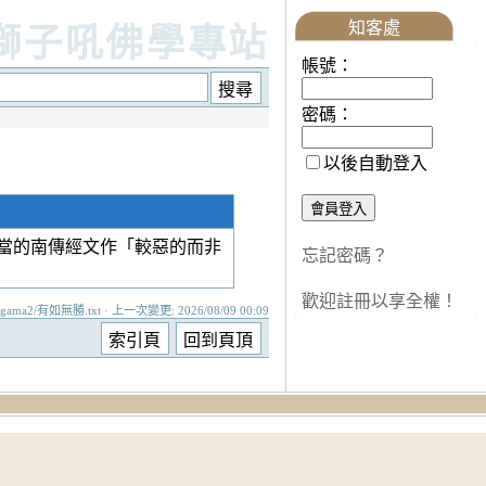
知客處
獅子吼佛學專站
帳號：
密碼：
以後自動登入
當的南傳經文作「較惡的而非
忘記密碼？
歡迎註冊以享全權！
agama2/有如無勝.txt · 上一次變更: 2026/08/09 00:09