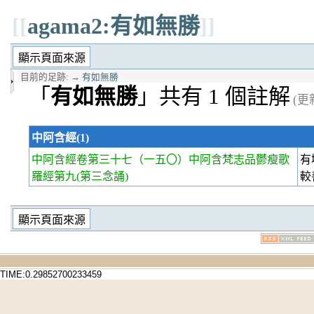
[[
agama2:有如無勝
]]
目前的足跡:
→
有如無勝
「
有如無勝
」共有 1 個註解
(更新
中阿含經(1)
中阿含經卷第三十七
（一五〇）中阿含梵志品鬱瘦歌
有
羅經第九(第三念誦)
較
TIME:0.29852700233459