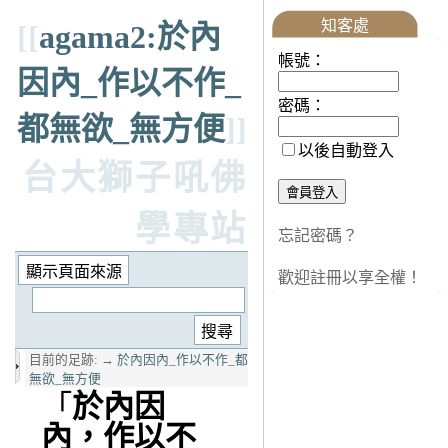
知客處
[[
agama2:於內
帳號：
因內_作以不作_
密碼：
都無欲_無方便
]]
以後自動登入
台大獅子吼佛
學專站
忘記密碼？
歡迎註冊以享全權！
目前的足跡:
→
於內因內_作以不作_都
無欲_無方便
「
於內因
內，作以不