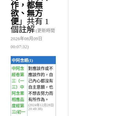
作，都無
欲、無方
便
」共有 1
個註解
(更新時間
2026年08月09日
00:07:32)
中阿含經(1)
中阿含
對應該作或不
經卷第
應該作的，自
三
（一
己內心都沒有
三）中
自主意願，也
阿含業
不想去努力而
相應品
有所作為。
(2024年12月28日
度經第
20:49:38)
三(初一