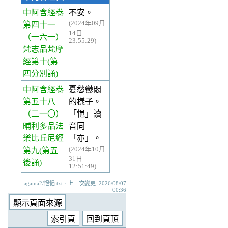
中阿含經卷
不安。
(2024年09月
第四十一
14日
（一六一）
23:55:29)
梵志品梵摩
經第十(第
四分別誦)
中阿含經卷
憂愁鬱悶
第五十八
的樣子。
（二一〇）
「悒」讀
晡利多品法
音同
樂比丘尼經
「亦」。
(2024年10月
第九(第五
31日
後誦)
12:51:49)
agama2/悒悒.txt · 上一次變更: 2026/08/07
00:36