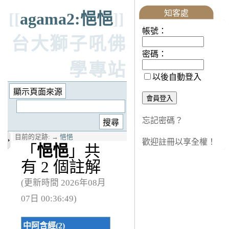
知客處
[[
agama2:悒悒
]]
帳號：
台大獅子吼佛
密碼：
學專站
以後自動登入
忘記密碼？
目前的足跡:
→
悒悒
歡迎註冊以享全權！
「
悒悒
」共
有 2 個註解
(更新時間 2026年08月
07日 00:36:49)
中阿含經(2)