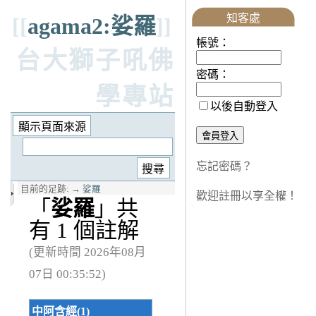
知客處
[[
agama2:娑羅
]]
帳號：
台大獅子吼佛
密碼：
學專站
以後自動登入
忘記密碼？
目前的足跡:
→
娑羅
歡迎註冊以享全權！
「
娑羅
」共
有 1 個註解
(更新時間 2026年08月
07日 00:35:52)
中阿含經(1)