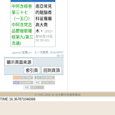
中阿含經卷
南亞常見
第三十七
的龍腦香
（一五〇）
科娑羅屬
中阿含梵志
高大喬
品鬱瘦歌羅
木。
(2021
年06月19日
經第九(第三
20:26:02)
念誦)
agama2/娑羅.txt · 上一次變更: 2026/08/07
00:35
© 1995-
2026
卍 台大獅子吼佛學專站
TIME:16.367871046066