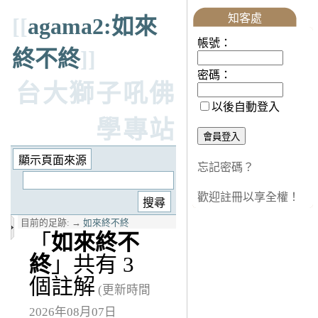
知客處
[[
agama2:如來
帳號：
終不終
]]
密碼：
台大獅子吼佛
以後自動登入
學專站
忘記密碼？
歡迎註冊以享全權！
目前的足跡:
→
如來終不終
「
如來終不
終
」共有 3
個註解
(更新時間
2026年08月07日