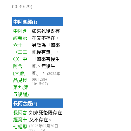
00:39:29)
中阿含經(1)
中阿含
如來死後既存
經卷第
在又不存在。
六十
另譯為「如來
（二二
死後有無」、
〇）中
「如來有後生
阿含
死、無後生
[＊]例
死」。
(2025年
09月28日
品見經
10:15:07)
第九(第
五後誦)
長阿含經(2)
長阿含
如來死後既存在
經第十
又不存在。
(2026年02月20日
七經
導
17:05:25)