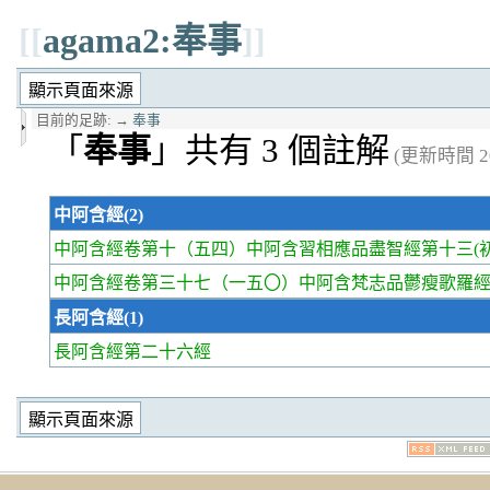
[[
agama2:奉事
]]
目前的足跡:
→
奉事
「
奉事
」共有 3 個註解
(更新時間 20
中阿含經(2)
中阿含經卷第十
（五四）中阿含習相應品盡智經第十三(初
中阿含經卷第三十七
（一五〇）中阿含梵志品鬱瘦歌羅經
長阿含經(1)
長阿含經第二十六經