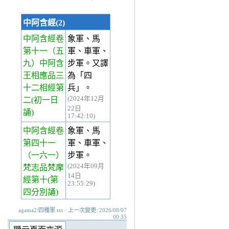
中阿含經(2)
中阿含經卷
象軍、馬
第十一
（五
軍、車軍、
九）中阿含
步軍。又譯
王相應品三
為「四
十二相經第
兵」。
(2024年12月
二(初一日
22日
誦)
17:42:10)
中阿含經卷
象軍、馬
第四十一
軍、車軍、
（一六一）
步軍。
(2024年09月
梵志品梵摩
14日
經第十(第
23:55:29)
四分別誦)
agama2/四種軍.txt · 上一次變更: 2026/08/07
00:35