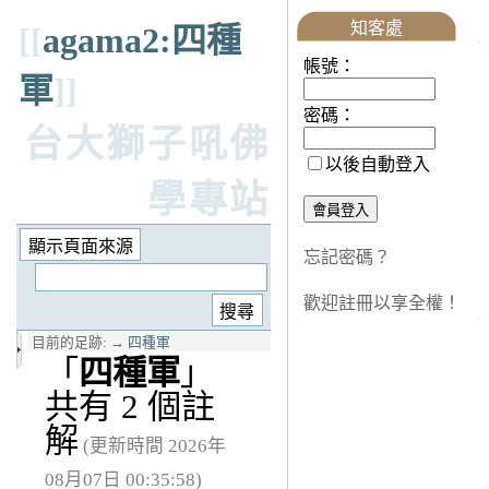
知客處
[[
agama2:四種
帳號：
軍
]]
密碼：
台大獅子吼佛
以後自動登入
學專站
忘記密碼？
歡迎註冊以享全權！
目前的足跡:
→
四種軍
「
四種軍
」
共有 2 個註
解
(更新時間 2026年
08月07日 00:35:58)