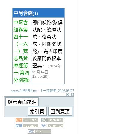
中阿含經(1)
中阿含
即四吠陀(梨俱
經卷第
吠陀、娑摩吠
四十一
陀、夜柔吠
（一六
陀、阿闥婆吠
一）梵
陀)，為古印度
志品梵
婆羅門教根本
摩經第
聖典。
(2024年
09月14日
十(第四
23:55:29)
分別誦)
agama2/四典經.txt · 上一次變更: 2026/08/07
00:35