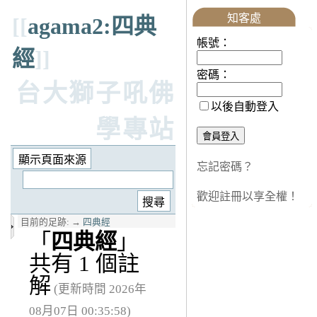
知客處
[[
agama2:四典
帳號：
經
]]
密碼：
台大獅子吼佛
以後自動登入
學專站
忘記密碼？
歡迎註冊以享全權！
目前的足跡:
→
四典經
「
四典經
」
共有 1 個註
解
(更新時間 2026年
08月07日 00:35:58)