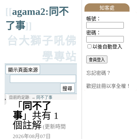
知客處
[[
agama2:同不
帳號：
了事
]]
密碼：
台大獅子吼佛
以後自動登入
學專站
忘記密碼？
歡迎註冊以享全權！
目前的足跡:
→
同不了事
「
同不了
事
」共有 1
個註解
(更新時間
2026年08月07日