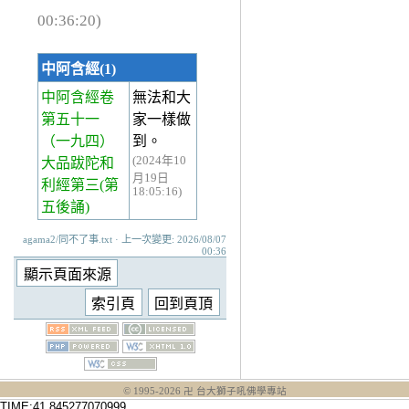
00:36:20)
中阿含經(1)
中阿含經卷
無法和大
第五十一
家一樣做
（一九四）
到。
(2024年10
大品跋陀和
月19日
利經第三(第
18:05:16)
五後誦)
agama2/同不了事.txt · 上一次變更: 2026/08/07
00:36
© 1995-
2026
卍 台大獅子吼佛學專站
TIME:41.845277070999