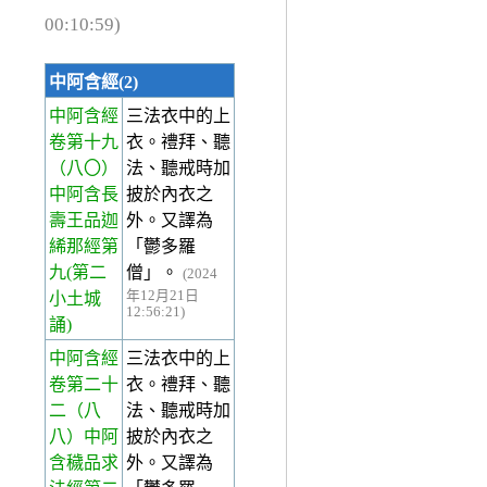
00:10:59)
中阿含經(2)
中阿含經
三法衣中的上
卷第十九
衣。禮拜、聽
（八〇）
法、聽戒時加
中阿含長
披於內衣之
壽王品迦
外。又譯為
絺那經第
「鬱多羅
九(第二
僧」。
(2024
年12月21日
小土城
12:56:21)
誦)
中阿含經
三法衣中的上
卷第二十
衣。禮拜、聽
二
（八
法、聽戒時加
八）中阿
披於內衣之
含穢品求
外。又譯為