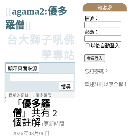
知客處
[[
agama2:優多
帳號：
羅僧
]]
密碼：
台大獅子吼佛
以後自動登入
學專站
忘記密碼？
歡迎註冊以享全權！
目前的足跡:
→
優多羅僧
「
優多羅
僧
」共有 2
個註解
(更新時間
2026年08月06日