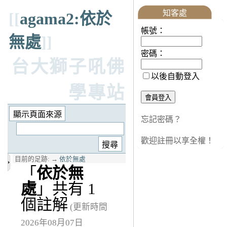
知客處
[[
agama2:依於
帳號：
無處
]]
密碼：
台大獅子吼佛
以後自動登入
學專站
忘記密碼？
歡迎註冊以享全權！
目前的足跡:
→
依於無處
「
依於無
處
」共有 1
個註解
(更新時間
2026年08月07日