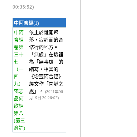
00:35:52)
中阿含經(1)
中阿
依止於離開聚
含經
落，寂靜而適合
卷第
修行的地方。
三十
「無處」在這裡
七
為「無事處」的
（一
縮寫，相當的
四
《增壹阿含經》
九）
經文作「閑靜之
梵志
處」。
(2021年06
月19日 20:26:02)
品何
欲經
第八
(第三
念誦)