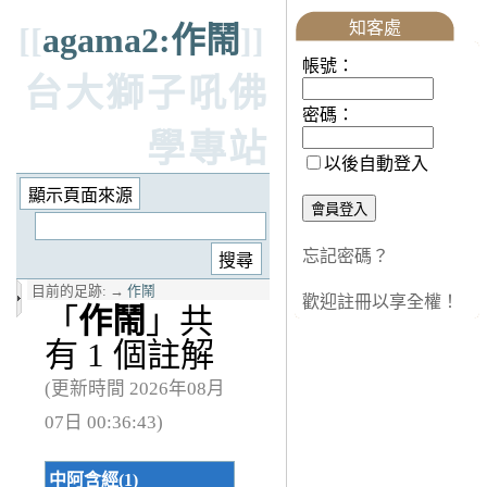
知客處
[[
agama2:作鬧
]]
帳號：
台大獅子吼佛
密碼：
學專站
以後自動登入
忘記密碼？
目前的足跡:
→
作鬧
歡迎註冊以享全權！
「
作鬧
」共
有 1 個註解
(更新時間 2026年08月
07日 00:36:43)
中阿含經(1)