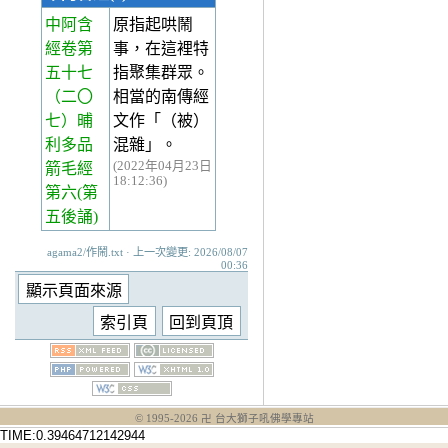
中阿含
原指起哄鬧
經卷第
事，在這裡特
五十七
指聚集群眾。
（二〇
相當的南傳經
七）晡
文作「（被）
利多品
混雜」。
(2022年04月23日
箭毛經
18:12:36)
第六(第
五後誦)
agama2/作鬧.txt · 上一次變更: 2026/08/07
00:36
© 1995-
2026
卍 台大獅子吼佛學專站
TIME:0.39464712142944