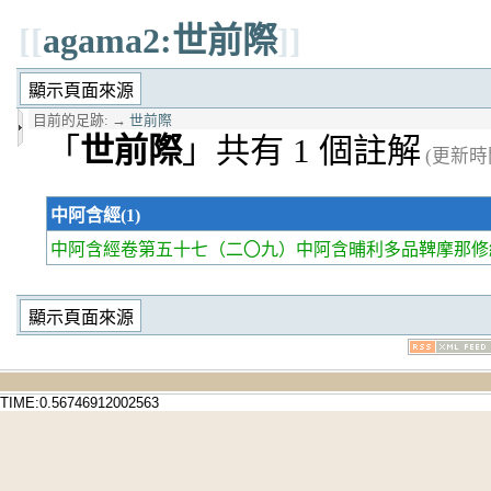
[[
agama2:世前際
]]
目前的足跡:
→
世前際
「
世前際
」共有 1 個註解
(更新時間 
中阿含經(1)
中阿含經卷第五十七
（二〇九）中阿含晡利多品鞞摩那修經
TIME:0.56746912002563