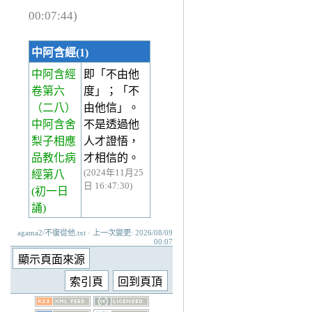
00:07:44)
中阿含經(1)
中阿含經
即「不由他
卷第六
度」；「不
（二八）
由他信」。
中阿含舍
不是透過他
梨子相應
人才證悟，
品教化病
才相信的。
(2024年11月25
經第八
日 16:47:30)
(初一日
誦)
agama2/不復從他.txt · 上一次變更: 2026/08/09
00:07