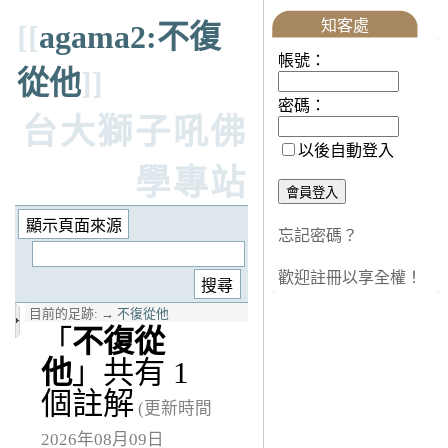
知客處
[[
agama2:不復
帳號：
從他
]]
密碼：
台大獅子吼佛
以後自動登入
學專站
忘記密碼？
歡迎註冊以享全權！
目前的足跡:
→
不復從他
「
不復從
他
」共有 1
個註解
(更新時間
2026年08月09日