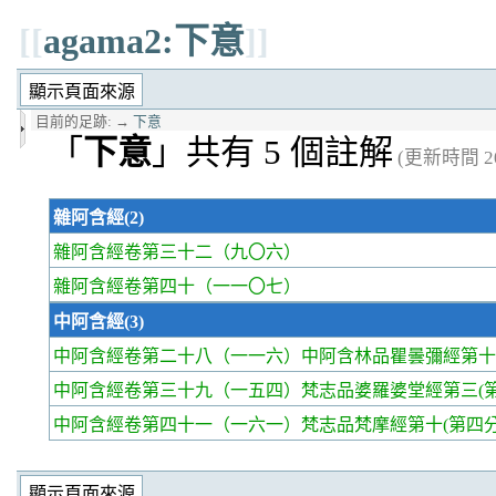
[[
agama2:下意
]]
目前的足跡:
→
下意
「
下意
」共有 5 個註解
(更新時間 202
雜阿含經(2)
雜阿含經卷第三十二
（九〇六）
雜阿含經卷第四十
（一一〇七）
中阿含經(3)
中阿含經卷第二十八
（一一六）中阿含林品瞿曇彌經第十
中阿含經卷第三十九
（一五四）梵志品婆羅婆堂經第三(第
中阿含經卷第四十一
（一六一）梵志品梵摩經第十(第四分