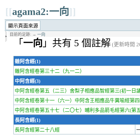
[[
agama2:一向
]]
目前的足跡:
→
一向
「
一向
」共有 5 個註解
(更新時間 202
雜阿含經(1)
雜阿含經卷第三十二
（九一二）
中阿含經(3)
中阿含經卷第五
（二三）舍梨子相應品智經第三(初一日誦
中阿含經卷第十一
（六一）中阿含王相應品牛糞喻經第四(
中阿含經卷第五十七
（二〇七）晡利多品箭毛經第六(第五
長阿含經(1)
長阿含經第二十八經