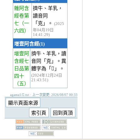
雜阿含
擠牛、羊乳，
經卷第
讀音同
七
（一
「克」。
(2025
年04月19日
六四）
14:41:29)
增壹阿含經(1)
增壹阿
擠牛、羊乳，讀
含經七
音同「克」。異
日品第
體字為「𤛗」。
(2024年12月24日
四十
21:43:51)
（五）
agama1/𤛓.txt · 上一次變更: 2026/08/07 00:33