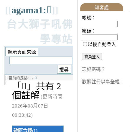
[[
agama1:𤛓
]]
知客處
帳號：
台大獅子吼佛
密碼：
學專站
以後自動登入
忘記密碼？
目前的足跡:
→
𤛓
歡迎註冊以享全權！
「
𤛓
」共有 2
個註解
(更新時間
2026年08月07日
00:33:42)
雜阿含經(1)