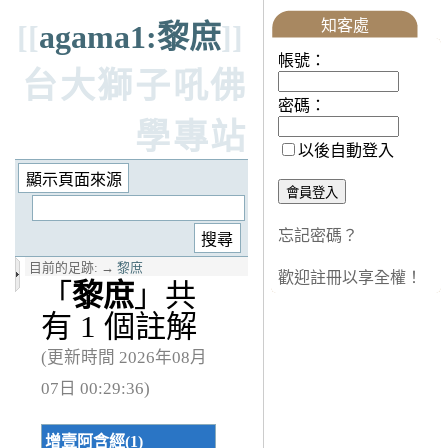
知客處
[[
agama1:黎庶
]]
帳號：
台大獅子吼佛
密碼：
學專站
以後自動登入
忘記密碼？
目前的足跡:
→
黎庶
歡迎註冊以享全權！
「
黎庶
」共
有 1 個註解
(更新時間 2026年08月
07日 00:29:36)
增壹阿含經(1)