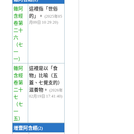
雜阿
這裡指「世俗
含經
的」。
(2025年05
月09日 10:29:20)
卷第
二十
六
（七
一
一）
雜阿
這裡是以「食
含經
物」比喻（五
卷第
蓋、七覺支的）
二十
滋養物。
(2026年
02月19日 17:41:40)
七
（七
一
五）
增壹阿含經(2)