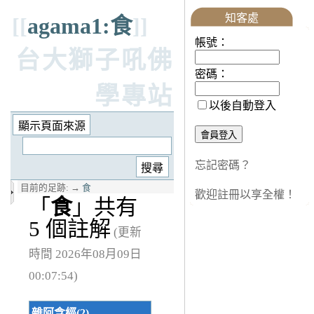
知客處
[[
agama1:食
]]
帳號：
台大獅子吼佛
密碼：
學專站
以後自動登入
忘記密碼？
目前的足跡:
→
食
歡迎註冊以享全權！
「
食
」共有
5 個註解
(更新
時間 2026年08月09日
00:07:54)
雜阿含經(2)