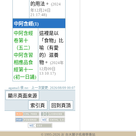
的用法。
(2024
年12月24日
21:17:48)
中阿含經(1)
中阿含經
這裡是以
卷第十
「食物」比
（五二）
喻（有愛
中阿含習
的）滋養
相應品食
物。
(2024年
12月09日
經第十一
13:10:17)
(初一日誦)
agama1/食.txt · 上一次變更: 2026/08/09 00:07
© 1995-
2026
卍 台大獅子吼佛學專站