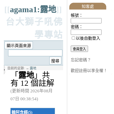
知客處
[[
agama1:露地
]]
帳號：
台大獅子吼佛
密碼：
學專站
以後自動登入
忘記密碼？
目前的足跡:
→
露地
歡迎註冊以享全權！
「
露地
」共
有 12 個註解
(更新時間 2026年08月
07日 00:38:54)
雜阿含經(5)