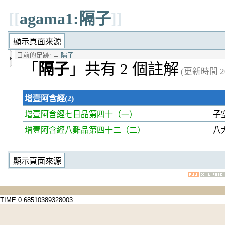
[[
agama1:隔子
]]
目前的足跡:
→
隔子
「
隔子
」共有 2 個註解
(更新時間 20
增壹阿含經(2)
增壹阿含經七日品第四十
（一）
子
增壹阿含經八難品第四十二
（二）
八
TIME:0.68510389328003