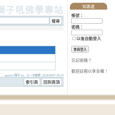
知客處
獅子吼佛學專站
帳號：
密碼：
以後自動登入
忘記密碼？
歡迎註冊以享全權！
agama1/隔子.txt · 上一次變更: 2026/08/07 00:33