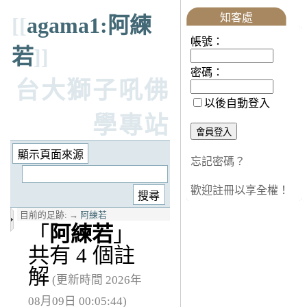
知客處
[[
agama1:阿練
帳號：
若
]]
密碼：
台大獅子吼佛
以後自動登入
學專站
忘記密碼？
歡迎註冊以享全權！
目前的足跡:
→
阿練若
「
阿練若
」
共有 4 個註
解
(更新時間 2026年
08月09日 00:05:44)