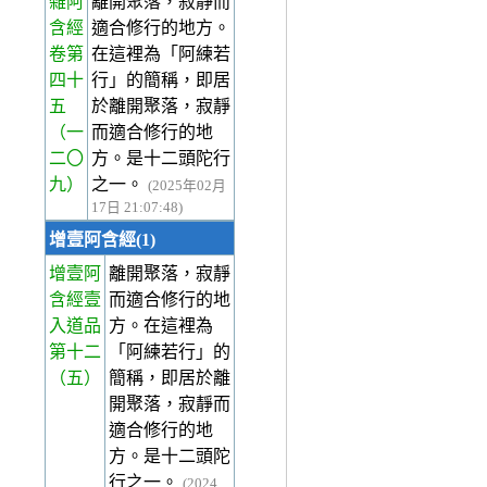
雜阿
離開聚落，寂靜而
含經
適合修行的地方。
卷第
在這裡為「阿練若
四十
行」的簡稱，即居
五
於離開聚落，寂靜
（一
而適合修行的地
二〇
方。是十二頭陀行
九）
之一。
(2025年02月
17日 21:07:48)
增壹阿含經(1)
增壹阿
離開聚落，寂靜
含經壹
而適合修行的地
入道品
方。在這裡為
第十二
「阿練若行」的
（五）
簡稱，即居於離
開聚落，寂靜而
適合修行的地
方。是十二頭陀
行之一。
(2024