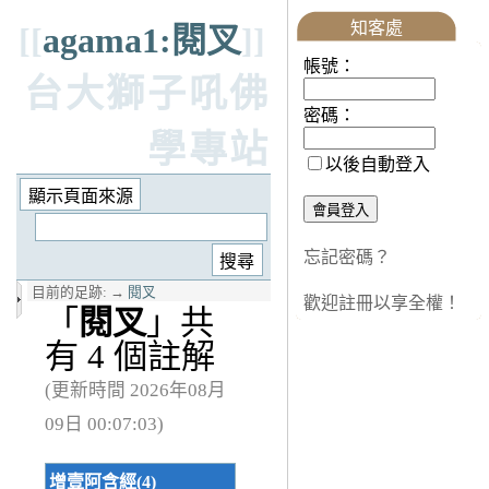
知客處
[[
agama1:閱叉
]]
帳號：
台大獅子吼佛
密碼：
學專站
以後自動登入
忘記密碼？
目前的足跡:
→
閱叉
歡迎註冊以享全權！
「
閱叉
」共
有 4 個註解
(更新時間 2026年08月
09日 00:07:03)
增壹阿含經(4)