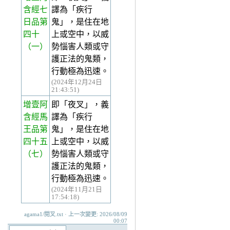
含經七
譯為「疾行
日品第
鬼」，是住在地
四十
上或空中，以威
（一）
勢惱害人類或守
護正法的鬼類，
行動極為迅速。
(2024年12月24日
21:43:51)
增壹阿
即「夜叉」，義
含經馬
譯為「疾行
王品第
鬼」，是住在地
四十五
上或空中，以威
（七）
勢惱害人類或守
護正法的鬼類，
行動極為迅速。
(2024年11月21日
17:54:18)
agama1/閱叉.txt · 上一次變更: 2026/08/09
00:07