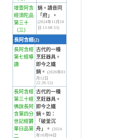
增壹阿含
鍋。讀音同
經須陀品
「府」。
(2024年11月10
第三十
日 13:08:53)
（三）
長阿含經(2)
長阿含經
古代的一種
第七經
導
烹飪器具。
讀
即今之鐵
鍋。
(2026年03
月12日
22:26:12)
長阿含經
古代的一種
第三十經
烹飪器具。
佛說長阿
即今之鐵
含第四分
鍋。如：
世記經欝
「破釜沉
單曰品第
舟」。
(2024
年10月04日
二