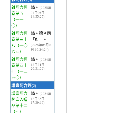
雜阿含經
鍋。
(2025年
04月06日
卷第五
14:55:25)
（一一
〇）
雜阿含經
鍋。讀音同
卷第三十
「府」。
(2025年05月09
八
（一〇
日 10:24:24)
六四）
雜阿含經
鍋。
(2024年
12月24日
卷第四十
20:31:09)
七
（一二
五〇）
增壹阿含經(2)
增壹阿含
鍋。
(2024年
12月22日
經壹入道
17:39:16)
品第十二
（七）