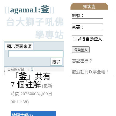
知客處
[[
agama1:釜
]]
帳號：
台大獅子吼佛
密碼：
學專站
以後自動登入
忘記密碼？
目前的足跡:
→
釜
歡迎註冊以享全權！
「
釜
」共有
7 個註解
(更新
時間 2026年08月09日
00:11:38)
雜阿含經(3)