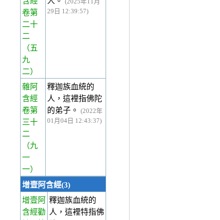
含經
人。
(2025年11月
29日 12:39:57)
卷第
二十
二
（五
九
二）
雜阿
釋迦族血統的
含經
人，這裡指佛陀
卷第
的弟子。
(2022年
01月04日 12:43:37)
三十
二
（九
一
一）
增壹阿含經(3)
增壹阿
釋迦族血統的
含經勸
人，這裡特指佛