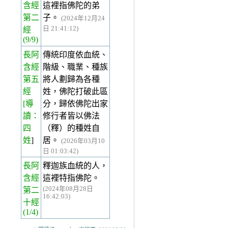
含經
這裡指佛陀的弟
第二
子。
(2024年12月24
日 21:41:12)
經
(9/9)
長阿
傳統印度依血統、
含經
階級、職業、種族
第五
將人劃歸為各種
經
姓，佛陀打破此區
[導
分，歸依佛陀出家
讀：
修行者皆以佛法
四
（釋）的種姓自
姓
]
居。
(2026年03月10
日 01:03:42)
長阿
釋迦族血統的人，
含經
這裡特指佛陀。
(2024年08月28日
第二
16:42:03)
十經
(1/4)