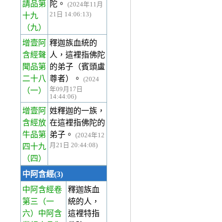
請品第
陀。
(2024年11月
21日 14:06:13)
十九
（九）
增壹阿
釋迦族血統的
含經聲
人，這裡指佛陀
聞品第
的弟子（賓頭盧
二十八
尊者）。
(2024
年09月17日
（一）
14:44:06)
增壹阿
姓釋迦的一族，
含經放
在這裡指佛陀的
牛品第
弟子。
(2024年12
月21日 20:44:08)
四十九
（四）
中阿含經(3)
中阿含經卷
釋迦族血
第三
（一
統的人，
六）中阿含
這裡特指