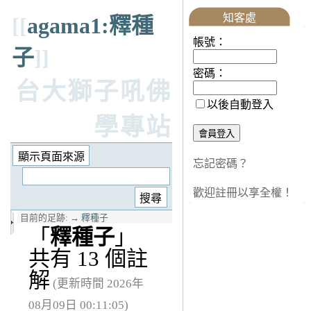
知客處
[[
agama1:釋種
帳號：
子
]]
密碼：
台大獅子吼佛
以後自動登入
學專站
忘記密碼？
歡迎註冊以享全權！
目前的足跡:
→
釋種子
「
釋種子
」
共有 13 個註
解
(更新時間 2026年
08月09日 00:11:05)