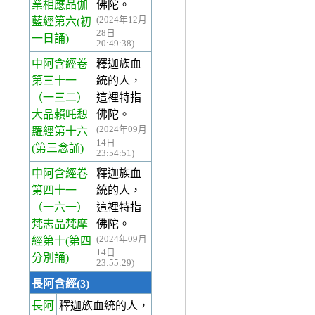
業相應品伽
佛陀。
(2024年12月
藍經第六(初
28日
一日誦)
20:49:38)
中阿含經卷
釋迦族血
第三十一
統的人，
（一三二）
這裡特指
大品賴吒惒
佛陀。
(2024年09月
羅經第十六
14日
(第三念誦)
23:54:51)
中阿含經卷
釋迦族血
第四十一
統的人，
（一六一）
這裡特指
梵志品梵摩
佛陀。
(2024年09月
經第十(第四
14日
分別誦)
23:55:29)
長阿含經(3)
長阿
釋迦族血統的人，