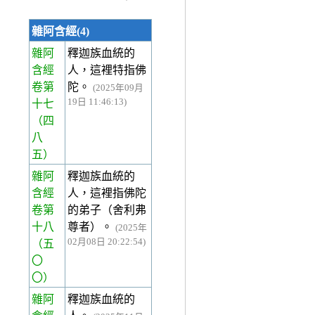
雜阿含經(4)
雜阿
釋迦族血統的
含經
人，這裡特指佛
卷第
陀。
(2025年09月
19日 11:46:13)
十七
（四
八
五）
雜阿
釋迦族血統的
含經
人，這裡指佛陀
卷第
的弟子（舍利弗
十八
尊者）。
(2025年
02月08日 20:22:54)
（五
〇
〇）
雜阿
釋迦族血統的