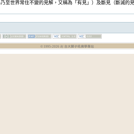
心乃至世界常住不變的見解，又稱為「有見」）及斷見（斷滅的
© 1995-
2026
卍 台大獅子吼佛學專站