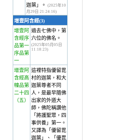
迦葉」。
(2025年10
月29日 21:24:16)
增壹阿含經(3)
增壹阿
過去七佛中，第
含經序
六位的佛名。
(2025年05月05日
品第一
11:18:23)
序品第
一
增壹阿
這裡特指優留毘
含經高
村的迦葉，和大
幢品第
迦葉尊者不同
二十四
人，是最早隨佛
（五）
出家的外道大
師，佛陀稱讚他
「將護聖眾，四
事供養」第一。
又譯為「優留毘
迦葉」、「優毘