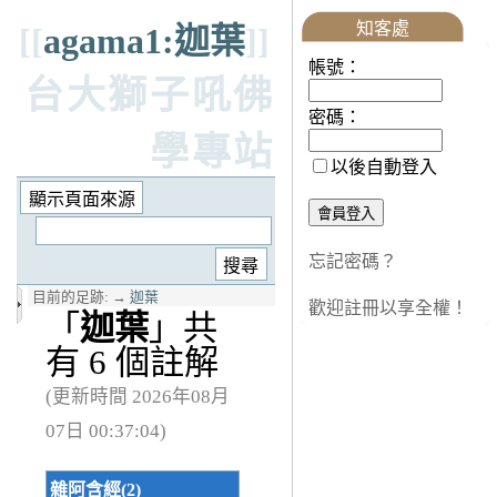
知客處
[[
agama1:迦葉
]]
帳號：
台大獅子吼佛
密碼：
學專站
以後自動登入
忘記密碼？
目前的足跡:
→
迦葉
歡迎註冊以享全權！
「
迦葉
」共
有 6 個註解
(更新時間 2026年08月
07日 00:37:04)
雜阿含經(2)