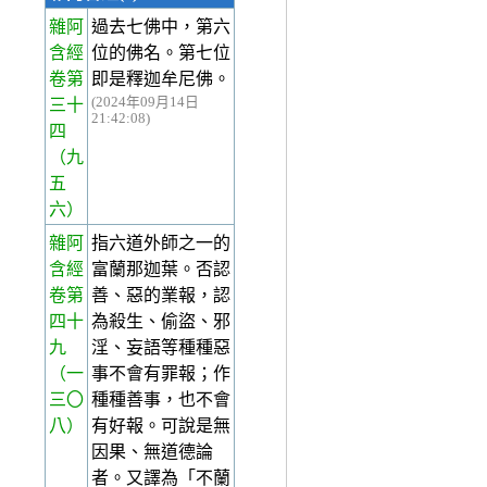
雜阿
過去七佛中，第六
含經
位的佛名。第七位
卷第
即是釋迦牟尼佛。
(2024年09月14日
三十
21:42:08)
四
（九
五
六）
雜阿
指六道外師之一的
含經
富蘭那迦葉。否認
卷第
善、惡的業報，認
四十
為殺生、偷盜、邪
九
淫、妄語等種種惡
（一
事不會有罪報；作
三〇
種種善事，也不會
八）
有好報。可說是無
因果、無道德論
者。又譯為「不蘭