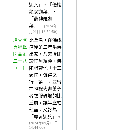
迦葉」、「優樓
頻螺迦葉」、
「欝鞞羅迦
葉」。
(2024年11
月21日 16:59:50)
增壹阿
比丘名，在佛成
含經聲
道後第三年隨佛
聞品第
出家，八天後即
二十八
證得阿羅漢。佛
（一）
陀稱讚他「十二
頭陀，難得之
行」第一，並曾
在輕視大迦葉尊
者衣服破爛的比
丘前，讓半座給
他坐。又譯為
「摩訶迦葉」。
(2024年09月17日
14:44:06)