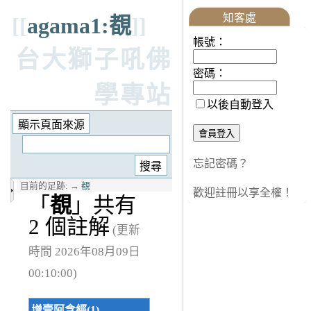
知客處
[[
agama1:覩
]]
帳號：
台大獅子吼佛
密碼：
學專站
以後自動登入
忘記密碼？
目前的足跡:
→
覩
歡迎註冊以享全權！
「
覩
」共有
2 個註解
(更新
時間 2026年08月09日
00:10:00)
增壹阿含經(1)