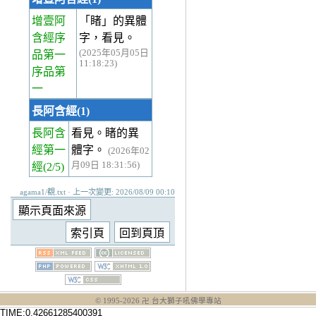
增壹阿
「睹」的異體
含經序
字，看見。
(2025年05月05日
品第一
11:18:23)
序品第
一
長阿含經(1)
長阿含
看見。睹的異
經第一
體字。
(2026年02
月09日 18:31:56)
經
(2/5)
agama1/覩.txt · 上一次變更: 2026/08/09 00:10
© 1995-
2026
卍 台大獅子吼佛學專站
TIME:0.42661285400391