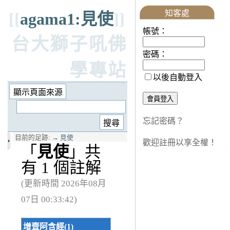
知客處
[[
agama1:見使
]]
帳號：
台大獅子吼佛
密碼：
學專站
以後自動登入
忘記密碼？
目前的足跡:
→
見使
歡迎註冊以享全權！
「
見使
」共
有 1 個註解
(更新時間 2026年08月
07日 00:33:42)
增壹阿含經(1)