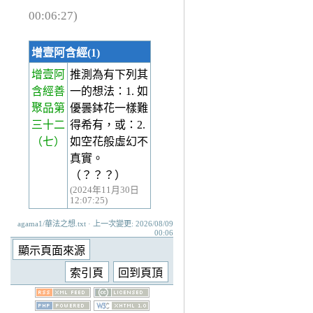
00:06:27)
增壹阿含經(1)
增壹阿
推測為有下列其
含經善
一的想法：1. 如
聚品第
優曇鉢花一樣難
三十二
得希有，或：2.
（七）
如空花般虛幻不
真實。
（？？？）
(2024年11月30日
12:07:25)
agama1/華法之想.txt · 上一次變更: 2026/08/09
00:06