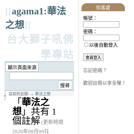
知客處
[[
agama1:華法
帳號：
之想
]]
密碼：
台大獅子吼佛
以後自動登入
學專站
忘記密碼？
歡迎註冊以享全權！
目前的足跡:
→
華法之想
「
華法之
想
」共有 1
個註解
(更新時間
2026年08月09日