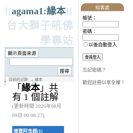
知客處
[[
agama1:緣本
]]
帳號：
台大獅子吼佛
密碼：
學專站
以後自動登入
忘記密碼？
目前的足跡:
→
緣本
歡迎註冊以享全權！
「
緣本
」共
有 1 個註解
(更新時間 2026年08月
09日 00:06:27)
增壹阿含經(1)