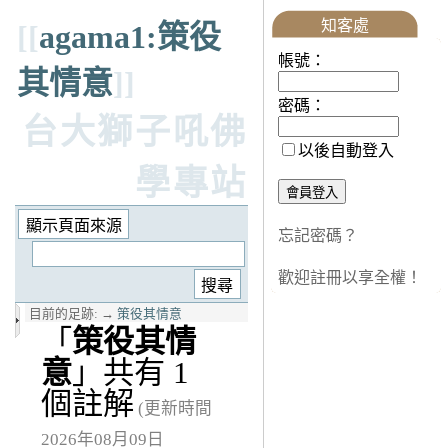
知客處
[[
agama1:策役
帳號：
其情意
]]
密碼：
台大獅子吼佛
以後自動登入
學專站
忘記密碼？
歡迎註冊以享全權！
目前的足跡:
→
策役其情意
「
策役其情
意
」共有 1
個註解
(更新時間
2026年08月09日