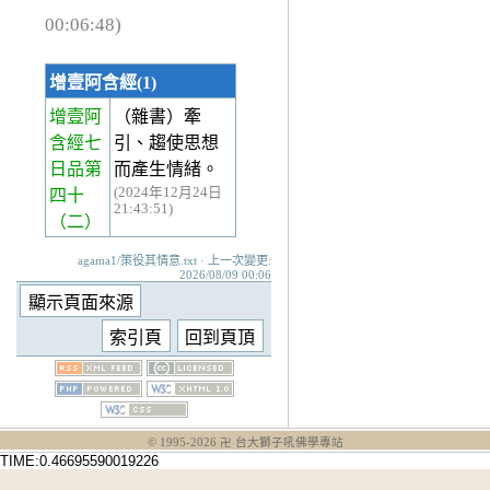
00:06:48)
增壹阿含經(1)
增壹阿
（雜書）牽
含經七
引、趨使思想
日品第
而產生情緒。
(2024年12月24日
四十
21:43:51)
（二）
agama1/策役其情意.txt · 上一次變更:
2026/08/09 00:06
© 1995-
2026
卍 台大獅子吼佛學專站
TIME:0.46695590019226