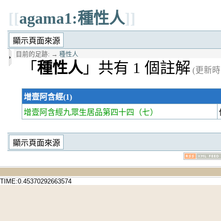
[[
agama1:種性人
]]
目前的足跡:
→
種性人
「
種性人
」共有 1 個註解
(更新時間 
增壹阿含經(1)
增壹阿含經九眾生居品第四十四
（七）
TIME:0.45370292663574