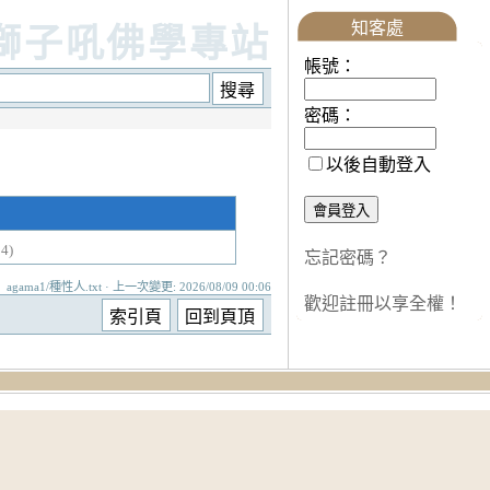
知客處
獅子吼佛學專站
帳號：
密碼：
以後自動登入
4)
忘記密碼？
agama1/種性人.txt · 上一次變更: 2026/08/09 00:06
歡迎註冊以享全權！