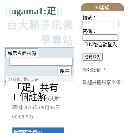
知客處
[[
agama1:疋
]]
帳號：
台大獅子吼佛
密碼：
學專站
以後自動登入
忘記密碼？
目前的足跡:
→
疋
歡迎註冊以享全權！
「
疋
」共有
1 個註解
(更新
時間 2026年08月06日
00:08:53)
增壹阿含經(1)