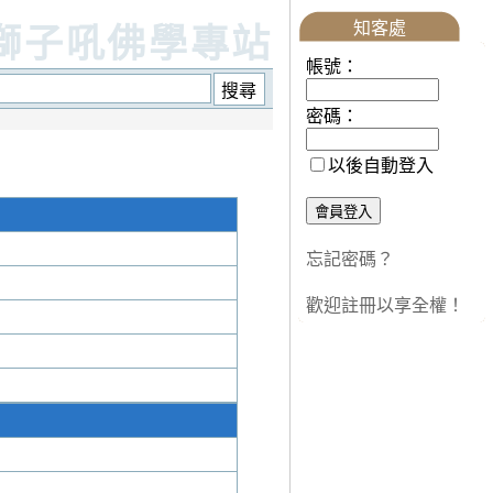
知客處
獅子吼佛學專站
帳號：
密碼：
以後自動登入
忘記密碼？
歡迎註冊以享全權！