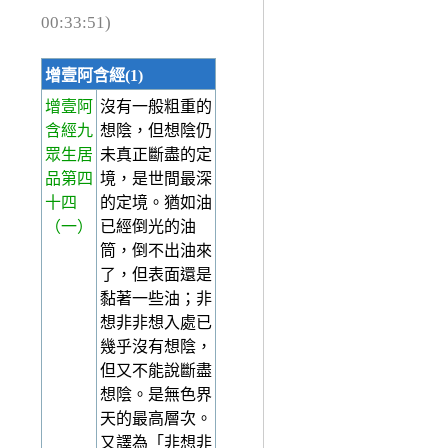
00:33:51)
增壹阿含經(1)
增壹阿
沒有一般粗重的
含經九
想陰，但想陰仍
眾生居
未真正斷盡的定
品第四
境，是世間最深
十四
的定境。猶如油
（一）
已經倒光的油
筒，倒不出油來
了，但表面還是
黏著一些油；非
想非非想入處已
幾乎沒有想陰，
但又不能說斷盡
想陰。是無色界
天的最高層次。
又譯為「非想非