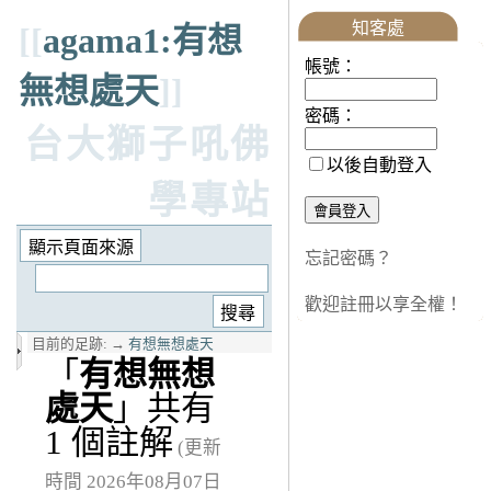
知客處
[[
agama1:有想
帳號：
無想處天
]]
密碼：
台大獅子吼佛
以後自動登入
學專站
忘記密碼？
歡迎註冊以享全權！
目前的足跡:
→
有想無想處天
「
有想無想
處天
」共有
1 個註解
(更新
時間 2026年08月07日