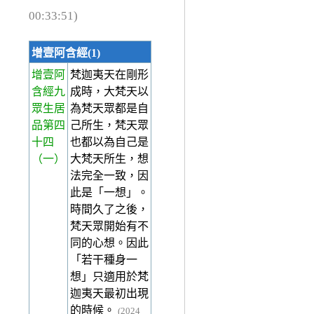
00:33:51)
增壹阿含經(1)
增壹阿
梵迦夷天在剛形
含經九
成時，大梵天以
眾生居
為梵天眾都是自
品第四
己所生，梵天眾
十四
也都以為自己是
（一）
大梵天所生，想
法完全一致，因
此是「一想」。
時間久了之後，
梵天眾開始有不
同的心想。因此
「若干種身一
想」只適用於梵
迦夷天最初出現
的時候。
(2024