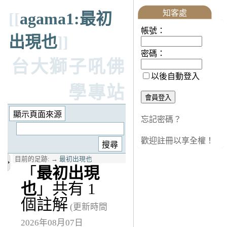
知客處
[[
agama1:最初
帳號：
出現也
]]
密碼：
台大獅子吼佛
以後自動登入
學專站
忘記密碼？
歡迎註冊以享全權！
目前的足跡:
→
最初出現也
「
最初出現
也
」共有 1
個註解
(更新時間
2026年08月07日